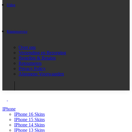
Uitleg
Klantenservice
Over ons
Verzending en Bezorging
Bestellen & Betalen
Retourneren
Privacy Policy
Algemene Voorwaarden
IPhone
IPhone 16 Skins
IPhone 15 Skins
IPhone 14 Skins
IPhone 13 Skins